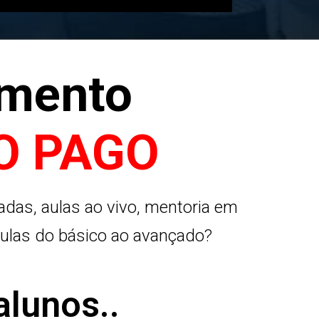
amento
O PAGO
adas, aulas ao vivo, mentoria em
aulas do básico ao avançado?
alunos..