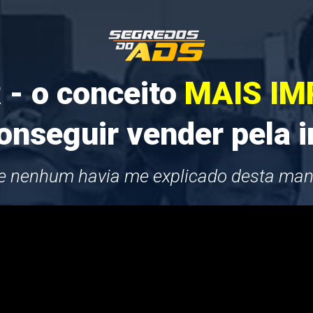
- o conceito
MAIS I
onseguir vender pela i
e nenhum havia me explicado desta manei