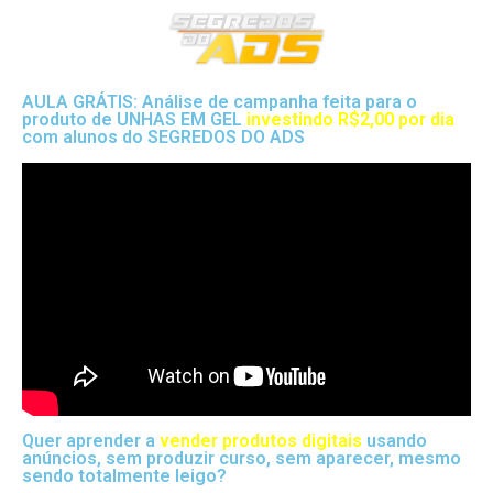
AULA GRÁTIS: Análise de campanha feita para o
produto de UNHAS EM GEL
investindo R$2,00 por dia
com alunos do SEGREDOS DO ADS
Quer aprender a
vender produtos digitais
usando
anúncios, sem produzir curso, sem aparecer, mesmo
sendo totalmente leigo?